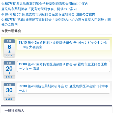
令和7年度鹿児島市薬剤師会学校薬剤師講習会開催のご案内
鹿児島市薬剤師会「災害対策研修会」開催のご案内
令和7年度 第3回鹿児島市薬剤師会産業保健研修会 開催のご案内
令和7年度 第2回鹿児島市薬剤師会「薬剤師のための漢方薬草入門講座」開
催のご案内
今後の研修会
8月
19:15
第445回姶良地区薬剤師研修会
@ 国分シビックセンタ
6
ー 3階 大会議室
木
2026
8月
19:00
第446回姶良地区薬剤師研修会
@ 霧島市立医師会医療
20
センター 講堂
木
2026
8月
09:30
第48回新任薬剤師研修会
@ 鹿児島県医師会館 3階中ホ
30
ール1
日
2026
一般社団法人