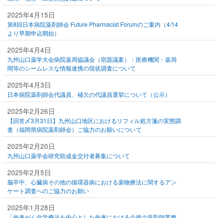
2025年4月15日
第8回日本病院薬剤師会 Future Pharmacist Forumのご案内（4/14
より早期申込開始）
2025年4月4日
九州山口薬学大会病院薬局協議会（宿題議案）：医療機関・薬局
間等のシームレスな情報連携の現状調査について
2025年4月3日
日本病院薬剤師会代議員、補欠の代議員選挙について（公示）
2025年2月26日
【回答〆3月31日】九州山口地区におけるリフィル処方箋の実態調
査（福岡県病院薬剤師会）ご協力のお願いについて
2025年2月20日
九州山口薬学会研究助成金交付者募集について
2025年2月5日
脳卒中、心臓病その他の循環器病における薬物療法に関するアン
ケート調査へのご協力のお願い
2025年1月28日
「外来がん化学療法を中心とした外来における今後の薬剤師業務