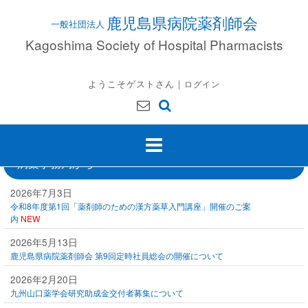
Skip
鹿児島県病院薬剤師会
to
content
Kagoshima Society of Hospital Pharmacists
ようこそゲストさん｜
ログイン
病薬事務局から
2026年7月3日
令和8年度第1回「薬剤師のための漢方薬草入門講座」開催のご案
内
NEW
2026年5月13日
鹿児島県病院薬剤師会 第9回定時社員総会の開催について
2026年2月20日
九州山口薬学会研究助成金交付者募集について