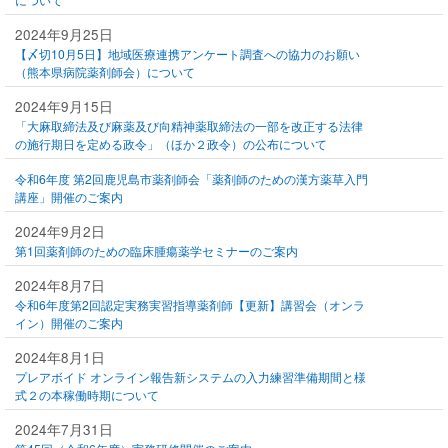
2024年9月25日
【〆切10月5日】地域医療連携アンケート調査への協力のお願い
（熊本県病院薬剤師会）について
2024年9月15日
「大麻取締法及び麻薬及び向精神薬取締法の一部を改正する法律
の施行期日を定める政令」（ほか２政令）の公布について
令和6年度 第2回鹿児島市薬剤師会「薬剤師のための漢方薬草入門
講座」開催のご案内
2024年9月2日
第1回薬剤師のための臨床腫瘍薬学セミナーのご案内
2024年8月7日
令和6年度第2回認定実務実習指導薬剤師【更新】講習会（オンラ
イン）開催のご案内
2024年8月1日
プレアボイド オンライン報告新システムの入力練習準備期間と様
式２の本稼働時期について
2024年7月31日