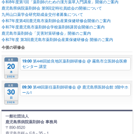
令和8年度第1回「薬剤師のための漢方薬草入門講座」開催のご案内
鹿児島県病院薬剤師会 第9回定時社員総会の開催について
九州山口薬学会研究助成金交付者募集について
令和7年度第4回鹿児島市薬剤師会産業保健研修会開催のご案内
令和7年度鹿児島市薬剤師会学校薬剤師講習会開催のご案内
鹿児島市薬剤師会「災害対策研修会」開催のご案内
令和7年度 第3回鹿児島市薬剤師会産業保健研修会 開催のご案内
今後の研修会
8月
19:00
第446回姶良地区薬剤師研修会
@ 霧島市立医師会医療
20
センター 講堂
木
2026
8月
09:30
第48回新任薬剤師研修会
@ 鹿児島県医師会館 3階中ホ
30
ール1
日
2026
一般社団法人
鹿児島県病院薬剤師会 事務局
〒890-8520
鹿児島市桜ヶ丘8－35－1