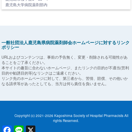
鹿児島大学病院薬剤部内
一般社団法人鹿児島県病院薬剤師会ホームページに対するリンク
ポリシー
URLおよびコンテンツは、事前の予告無く、変更・削除される可能性があ
ることをご了承ください。
本サイトの趣旨に合わないホームページ、またリンクの目的が不適当(営利
目的や勧誘目的等)なリンクはご遠慮ください。
リンク先のホームページに対して、第三者から、苦情、賠償、その他いか
なる請求等があったとしても、当方は何ら責任を負いません。
Copyright (c) 2021-2026 Kagoshima Society of Hospital Pharmacists All
rights Reserved.
F
L
X